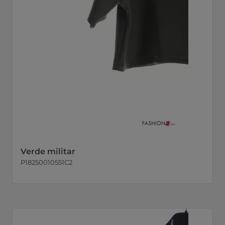
Verde militar
P18250010551C2