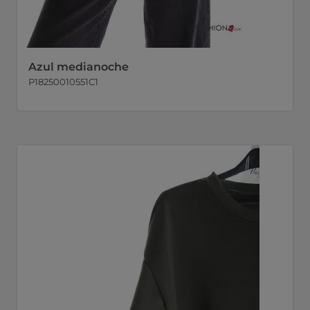
Azul medianoche
P18250010551C1