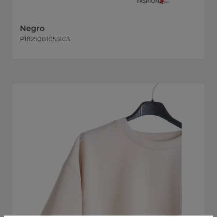
Negro
P18250010551C3