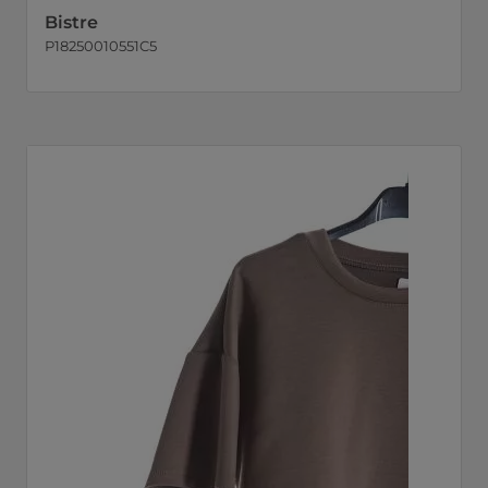
Bistre
P18250010551C5