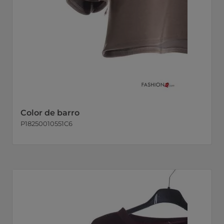
Color de barro
P18250010551C6