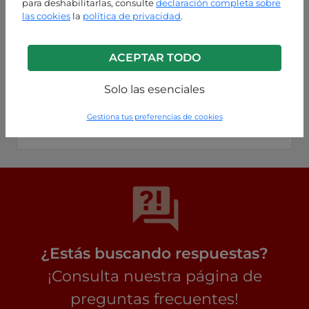
para deshabilitarlas, consulte
declaración completa sobre
las cookies
la
política de privacidad
.
ACEPTAR TODO
Solo las esenciales
Varios colores
Gestiona tus preferencias de cookies
P0260005434C1
¿Estás buscando respuestas?
¡Consulta nuestra página de
preguntas frecuentes!