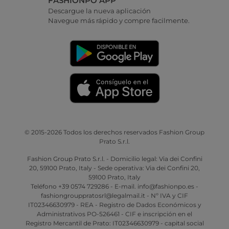
FASHIONPO APP
Descargue la nueva aplicación
Navegue más rápido y compre facilmente.
© 2015-2026 Todos los derechos reservados Fashion Group
Prato S.r.l.
Fashion Group Prato S.r.l. - Domicilio legal: Via dei Confini
20, 59100 Prato, Italy - Sede operativa: Via dei Confini 20,
59100 Prato, Italy
Teléfono +39 0574 729286 - E-mail. info@fashionpo.es -
fashiongrouppratosrl@legalmail.it - Nº IVA y CIF
IT02346630979 - REA - Registro de Dados Económicos y
Administrativos PO-526461 - CIF e inscripción en el
Registro Mercantil de Prato: IT02346630979 - capital social