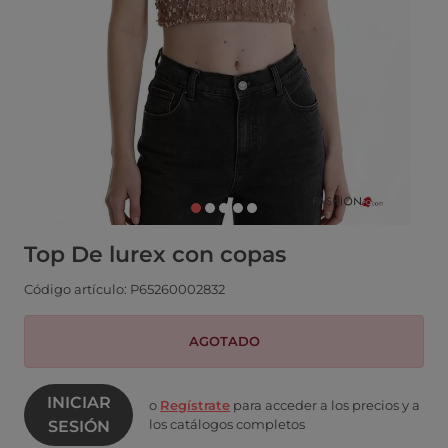
Top De lurex con copas
Código artículo: P65260002832
AGOTADO
INICIAR
o
Regístrate
para acceder a los precios y a
los catálogos completos
SESIÓN