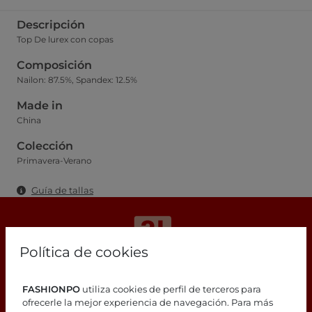
Descripción
Top De lurex con copas
Composición
Nailon: 87.5%, Spandex: 12.5%
Made in
China
Colección
Primavera-Verano
Guía de tallas
Política de cookies
¿Estás buscando respuestas?
FASHIONPO
utiliza cookies de perfil de terceros para
ofrecerle la mejor experiencia de navegación. Para más
¡Consulta nuestra página de