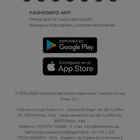
FASHIONPO APP
Descargue la nueva aplicación
Navegue más rápido y compre facilmente.
© 2015-2026 Todos los derechos reservados Fashion Group
Prato S.r.l.
Fashion Group Prato S.r.l. - Domicilio legal: Via dei Confini
20, 59100 Prato, Italy - Sede operativa: Via dei Confini 20,
59100 Prato, Italy
Teléfono +39 0574 729286 - E-mail. info@fashionpo.es -
fashiongrouppratosrl@legalmail.it - Nº IVA y CIF
IT02346630979 - REA - Registro de Dados Económicos y