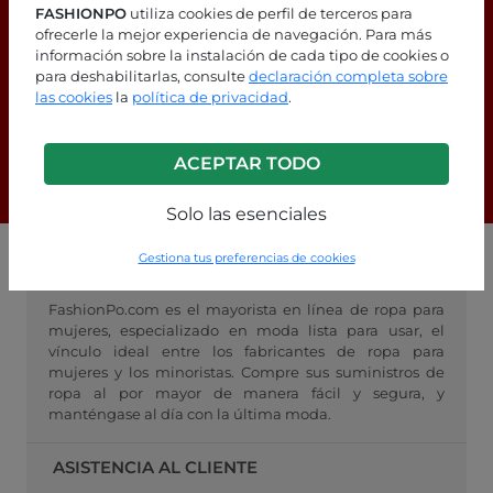
FASHIONPO
utiliza cookies de perfil de terceros para
ofrecerle la mejor experiencia de navegación. Para más
¿Estás buscando respuestas?
información sobre la instalación de cada tipo de cookies o
para deshabilitarlas, consulte
declaración completa sobre
¡Consulta nuestra página de
las cookies
la
política de privacidad
.
preguntas frecuentes!
ACEPTAR TODO
F.A.Q.
Solo las esenciales
Gestiona tus preferencias de cookies
MAYORISTA FASHIONPO
FashionPo.com es el mayorista en línea de ropa para
mujeres, especializado en moda lista para usar, el
vínculo ideal entre los fabricantes de ropa para
mujeres y los minoristas. Compre sus suministros de
ropa al por mayor de manera fácil y segura, y
manténgase al día con la última moda.
ASISTENCIA AL CLIENTE