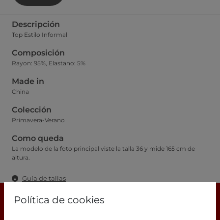
Descripción
Top Estilo Informal
Composición
Rayon: 95%, Elastano: 5%
Made in
China
Colección
Primavera-Verano
Como queda
La modelo de la foto principal viste la talla 36 y mide 165 cm de
altura.
Guía de tallas
Política de cookies