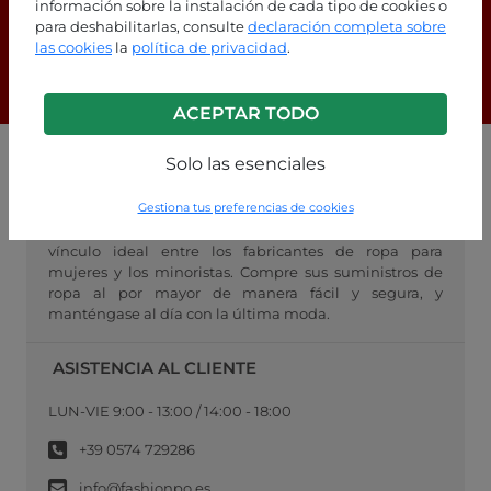
información sobre la instalación de cada tipo de cookies o
preguntas frecuentes!
para deshabilitarlas, consulte
declaración completa sobre
las cookies
la
política de privacidad
.
F.A.Q.
ACEPTAR TODO
Solo las esenciales
MAYORISTA FASHIONPO
Gestiona tus preferencias de cookies
FashionPo.com es el mayorista en línea de ropa para
mujeres, especializado en moda lista para usar, el
vínculo ideal entre los fabricantes de ropa para
mujeres y los minoristas. Compre sus suministros de
ropa al por mayor de manera fácil y segura, y
manténgase al día con la última moda.
ASISTENCIA AL CLIENTE
LUN-VIE 9:00 - 13:00 / 14:00 - 18:00
+39 0574 729286
info@fashionpo.es