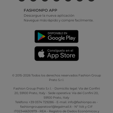
FASHIONPO APP
Descargue la nueva aplicación
Navegue más rápido y compre facilmente.
© 2015-2026 Todos los derechos reservados Fashion Group
Prato S.r.l.
Fashion Group Prato S.r.l. - Domicilio legal: Via dei Confini
20, 59100 Prato, Italy - Sede operativa: Via dei Confini 20,
59100 Prato, Italy
Teléfono +39 0574 729286 - E-mail. info@fashionpo.es -
fashiongrouppratosrl@legalmail.it - Nº IVA y CIF
IT02346630979 - REA - Registro de Dados Económicos y