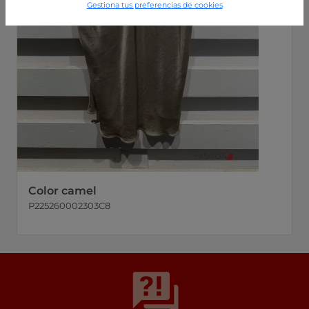
Gestiona tus preferencias de cookies
Color camel
P225260002303C8