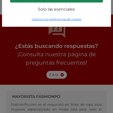
Solo las esenciales
Gestiona tus preferencias de cookies
¿Estás buscando respuestas?
¡Consulta nuestra página de
preguntas frecuentes!
F.A.Q.
MAYORISTA FASHIONPO
FashionPo.com es el mayorista en línea de ropa para
mujeres, especializado en moda lista para usar, el