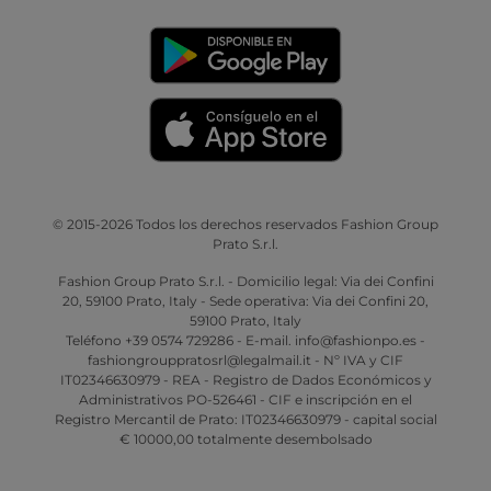
© 2015-2026 Todos los derechos reservados Fashion Group
Prato S.r.l.
Fashion Group Prato S.r.l. - Domicilio legal: Via dei Confini
20, 59100 Prato, Italy - Sede operativa: Via dei Confini 20,
59100 Prato, Italy
Teléfono +39 0574 729286 - E-mail. info@fashionpo.es -
fashiongrouppratosrl@legalmail.it - Nº IVA y CIF
IT02346630979 - REA - Registro de Dados Económicos y
Administrativos PO-526461 - CIF e inscripción en el
Registro Mercantil de Prato: IT02346630979 - capital social
€ 10000,00 totalmente desembolsado