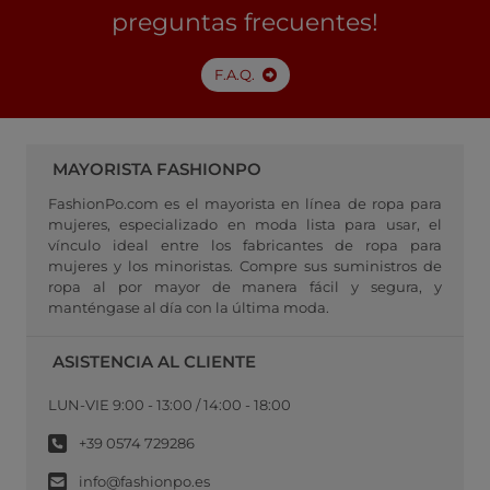
preguntas frecuentes!
F.A.Q.
MAYORISTA FASHIONPO
FashionPo.com es el mayorista en línea de ropa para
mujeres, especializado en moda lista para usar, el
vínculo ideal entre los fabricantes de ropa para
mujeres y los minoristas. Compre sus suministros de
ropa al por mayor de manera fácil y segura, y
manténgase al día con la última moda.
ASISTENCIA AL CLIENTE
LUN-VIE 9:00 - 13:00 / 14:00 - 18:00
+39 0574 729286
info@fashionpo.es