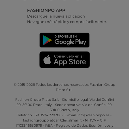
FASHIONPO APP
Descargue la nueva aplicación
Navegue más rápido y compre facilmente.
© 2015-2026 Todos los derechos reservados Fashion Group
Prato S.r.l.
Fashion Group Prato S.r.l. - Domicilio legal: Via dei Confini
20, 59100 Prato, Italy - Sede operativa: Via dei Confini 20,
59100 Prato, Italy
Teléfono +39 0574 729286 - E-mail. info@fashionpo.es -
fashiongrouppratosrl@legalmail.it - Nº IVA y CIF
IT02346630979 - REA - Registro de Dados Económicos y