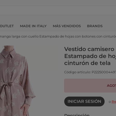
OUTLET
MADE IN ITALY
MÁS VENDIDOS
BRANDS
manga larga con cuello Estampado de hojas con botones con cinturó
Vestido camisero
Estampado de hoj
cinturón de tela
Código artículo: P2225000449
AGO
INICIAR SESIÓN
o
Re
Descripción