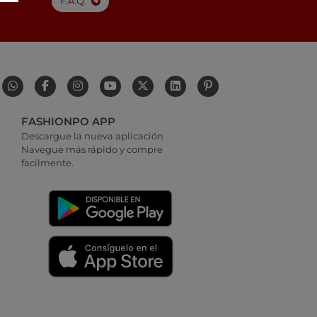
F.A.Q.
FASHIONPO APP
Descargue la nueva aplicación
Navegue más rápido y compre
facilmente.