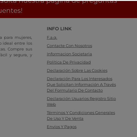
sulta nuestra página de preguntas
uentes!
INFO LINK
a para mujeres,
F.a.q.
 ideal entre los
Contacte Con Nosotros
tas. Compre sus
Informacion Societaria
cil y segura, y
Política De Privacidad
Declaración Sobre Las Cookies
Declaración Para Los Interesados
Que Solicitan Información A Través
Del Formulario De Contacto
Declaración Usuarios Registro Sitio
Web
Términos Y Condiciones Generales
De Uso Y De Venta
Envíos Y Pagos