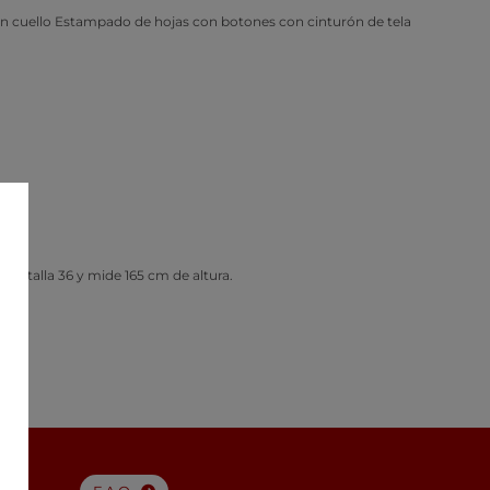
n cuello Estampado de hojas con botones con cinturón de tela
e la talla 36 y mide 165 cm de altura.