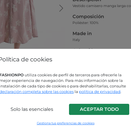
Vestido camisero manga larga co
Composición
Poliéster: 100%
Made in
Italy
Colección
Primavera-Verano
Política de cookies
Como queda
La modelo de la foto principal vist
FASHIONPO
utiliza cookies de perfil de terceros para ofrecerle la
mejor experiencia de navegación. Para más información sobre la
instalación de cada tipo de cookies o para deshabilitarlas, consulte
Guía de tallas
declaración completa sobre las cookies
la
política de privacidad
.
Solo las esenciales
ACEPTAR TODO
ás buscando respuestas?
Gestiona tus preferencias de cookies