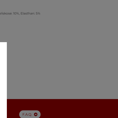
Viskose: 10%, Elasthan: 5%
F.A.Q.