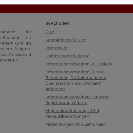
Schauen Sie sich unsere FAQ-Seite an!
INFO LINK
händler für
F.a.q.
oßhandel mit
Kontaktieren Sie Uns
ntriert und als
Impressum
llern fungiert.
sten Trends und
Datenschutzerklärung
andel ein.
Informationsschreiben Zu Cookies
Informationsschreiben Für Die
Betroffenen, Die Informationen
Über Das Formular „Kontakt“
Anfordern
Informationsschreiben Benutzer
Registierung Website
Allgemeine Nutzungs- Und
Verkaufsbedingungen
Versendungen Und Zahlungen