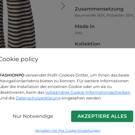
Zusammensetzung
Baumwolle: 50%, Polyester: 35%, 
Made in
Italy
Kollektion
Frühjahr-Sommer
Cookie policy
Größentabelle
FASHIONPO
verwendet Profil-Cookies Dritter, um Ihnen das beste
Navigationserlebnis bieten zu können. Für weitere Informationen
über die Installation der einzelnen Cookie oder um sie zu
deaktivieren, kann das
vollständige Cookie-Informationsschreiben
und die
Datenschutzerklärung
eingesehen werden.
Nur Notwendige
AKZEPTIERE ALLES
Suchen Sie nach Antworten?
Verwalten Sie Ihre Cookie-Einstellungen