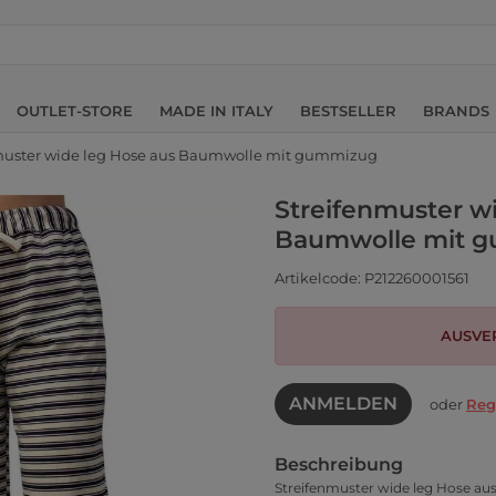
OUTLET-STORE
MADE IN ITALY
BESTSELLER
BRANDS
muster wide leg Hose aus Baumwolle mit gummizug
Streifenmuster w
Baumwolle mit 
Artikelcode: P212260001561
AUSVE
ANMELDEN
oder
Reg
Beschreibung
Streifenmuster wide leg Hose 