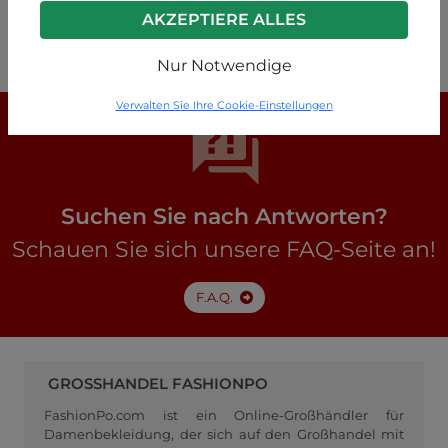
Farbvarianten
AKZEPTIERE ALLES
P19260005124C1
Nur Notwendige
Verwalten Sie Ihre Cookie-Einstellungen
Suchen Sie nach Antworten?
Schauen Sie sich unsere FAQ-Seite an!
F.A.Q.
GROSSHANDEL FASHIONPO
FashionPo.com ist ein Online-Großhändler für
Damenbekleidung, der sich auf den Großhandel mit