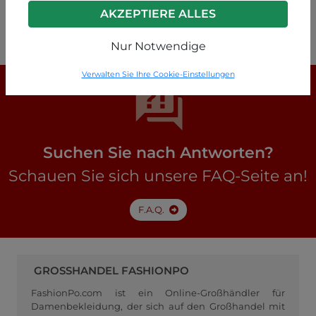
Türkis
AKZEPTIERE ALLES
P19260005188C1
Nur Notwendige
Verwalten Sie Ihre Cookie-Einstellungen
Suchen Sie nach Antworten?
Schauen Sie sich unsere FAQ-Seite an!
F.A.Q.
GROSSHANDEL FASHIONPO
FashionPo.com ist ein Online-Großhändler für
Damenbekleidung, der sich auf den Großhandel mit