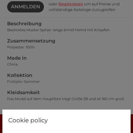
oder
Registrieren
um auf Preise und
ANMELDEN
vollständige Kataloge zuzugreifen
Beschreibung
Besticktes Muster Spitze- lange ärmel Hemd mit Knöpfen
Zusammensetzung
Polyester: 100%
Made in
China
Kollektion
Frühjahr-Sommer
Kleidsamkeit
Das Model auf dem Hauptfoto trägt Größe 38 und ist 160 cm groß.
Größentabelle
Cookie policy