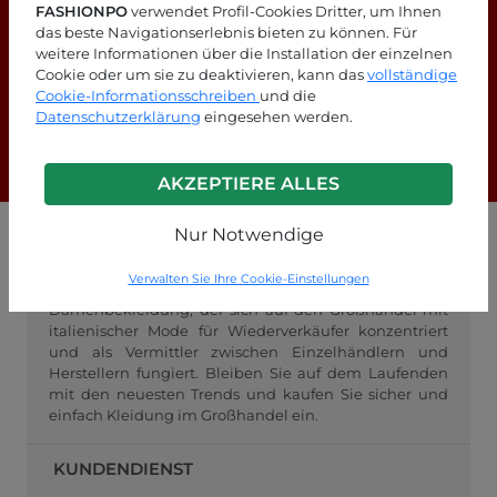
FASHIONPO
verwendet Profil-Cookies Dritter, um Ihnen
das beste Navigationserlebnis bieten zu können. Für
weitere Informationen über die Installation der einzelnen
Suchen Sie nach Antworten?
Cookie oder um sie zu deaktivieren, kann das
vollständige
Cookie-Informationsschreiben
und die
Schauen Sie sich unsere FAQ-Seite an!
Datenschutzerklärung
eingesehen werden.
F.A.Q.
AKZEPTIERE ALLES
Nur Notwendige
GROSSHANDEL FASHIONPO
Verwalten Sie Ihre Cookie-Einstellungen
FashionPo.com ist ein Online-Großhändler für
Damenbekleidung, der sich auf den Großhandel mit
italienischer Mode für Wiederverkäufer konzentriert
und als Vermittler zwischen Einzelhändlern und
Herstellern fungiert. Bleiben Sie auf dem Laufenden
mit den neuesten Trends und kaufen Sie sicher und
einfach Kleidung im Großhandel ein.
KUNDENDIENST