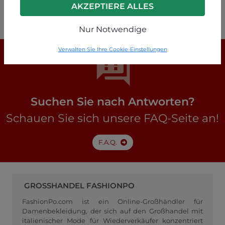
P63230014438C2
AKZEPTIERE ALLES
Nur Notwendige
Verwalten Sie Ihre Cookie-Einstellungen
Suchen Sie nach Antworten?
Schauen Sie sich unsere FAQ-Seite an!
F.A.Q.
GROSSHANDEL FASHIONPO
FashionPo.com ist ein Online-Großhändler für
Damenbekleidung, der sich auf den Großhandel mit
italienischer Mode für Wiederverkäufer konzentriert