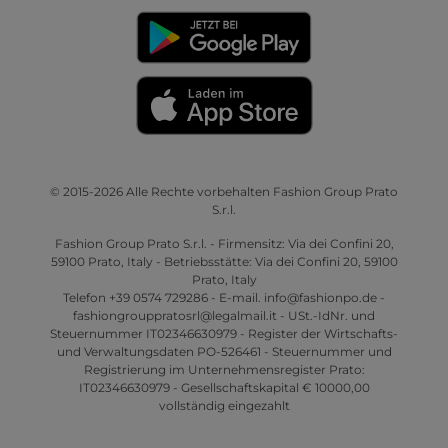
© 2015-2026 Alle Rechte vorbehalten Fashion Group Prato
S.r.l.
Fashion Group Prato S.r.l. - Firmensitz: Via dei Confini 20,
59100 Prato, Italy - Betriebsstätte: Via dei Confini 20, 59100
Prato, Italy
Telefon +39 0574 729286 - E-mail. info@fashionpo.de -
fashiongrouppratosrl@legalmail.it - USt.-IdNr. und
Steuernummer IT02346630979 - Register der Wirtschafts-
und Verwaltungsdaten PO-526461 - Steuernummer und
Registrierung im Unternehmensregister Prato:
IT02346630979 - Gesellschaftskapital € 10000,00
vollständig eingezahlt