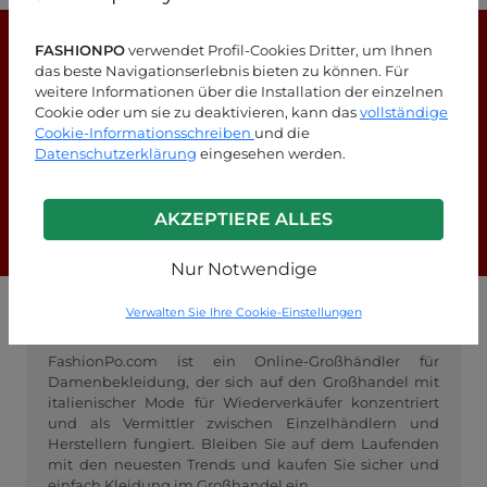
FASHIONPO
verwendet Profil-Cookies Dritter, um Ihnen
das beste Navigationserlebnis bieten zu können. Für
weitere Informationen über die Installation der einzelnen
Cookie oder um sie zu deaktivieren, kann das
vollständige
Cookie-Informationsschreiben
und die
Suchen Sie nach Antworten?
Datenschutzerklärung
eingesehen werden.
Schauen Sie sich unsere FAQ-Seite an!
AKZEPTIERE ALLES
F.A.Q.
Nur Notwendige
Verwalten Sie Ihre Cookie-Einstellungen
GROSSHANDEL FASHIONPO
FashionPo.com ist ein Online-Großhändler für
Damenbekleidung, der sich auf den Großhandel mit
italienischer Mode für Wiederverkäufer konzentriert
und als Vermittler zwischen Einzelhändlern und
Herstellern fungiert. Bleiben Sie auf dem Laufenden
mit den neuesten Trends und kaufen Sie sicher und
einfach Kleidung im Großhandel ein.