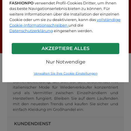
FASHIONPO
verwendet Profil-Cookies Dritter, um Ihnen
das beste Navigationserlebnis bieten zu können. Für
weitere Informationen über die Installation der einzelnen
Suchen Sie nach Antworten?
Cookie oder um sie zu deaktivieren, kann das
vollständige
Cookie-Informationsschreiben
und die
Schauen Sie sich unsere FAQ-Seite an!
Datenschutzerklärung
eingesehen werden.
F.A.Q.
AKZEPTIERE ALLES
Nur Notwendige
GROSSHANDEL FASHIONPO
Verwalten Sie Ihre Cookie-Einstellungen
FashionPo.com ist ein Online-Großhändler für
Damenbekleidung, der sich auf den Großhandel mit
italienischer Mode für Wiederverkäufer konzentriert
und als Vermittler zwischen Einzelhändlern und
Herstellern fungiert. Bleiben Sie auf dem Laufenden
mit den neuesten Trends und kaufen Sie sicher und
einfach Kleidung im Großhandel ein.
KUNDENDIENST