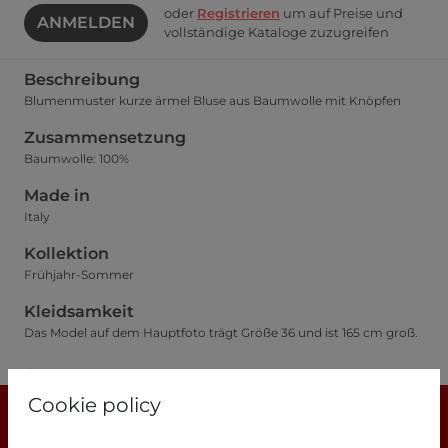
oder
Registrieren
um auf Preise und
ANMELDEN
vollständige Kataloge zuzugreifen
Beschreibung
Blumenmuster kurze ärmel Bluse aus Baumwolle mit Knöpfen
Zusammensetzung
Baumwolle: 100%
Made in
Italy
Kollektion
Frühjahr-Sommer
Kleidsamkeit
Das Model auf dem Hauptfoto trägt Größe 36 und ist 165 cm groß.
Größentabelle
Cookie policy