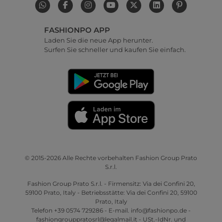
FASHIONPO APP
Laden Sie die neue App herunter.
Surfen Sie schneller und kaufen Sie einfach.
© 2015-2026 Alle Rechte vorbehalten Fashion Group Prato
S.r.l.
Fashion Group Prato S.r.l. - Firmensitz: Via dei Confini 20,
59100 Prato, Italy - Betriebsstätte: Via dei Confini 20, 59100
Prato, Italy
Telefon +39 0574 729286 - E-mail. info@fashionpo.de -
fashiongrouppratosrl@legalmail.it - USt.-IdNr. und