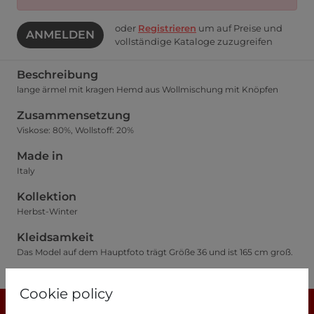
oder
Registrieren
um auf Preise und
ANMELDEN
vollständige Kataloge zuzugreifen
Beschreibung
lange ärmel mit kragen Hemd aus Wollmischung mit Knöpfen
Zusammensetzung
Viskose: 80%, Wollstoff: 20%
Made in
Italy
Kollektion
Herbst-Winter
Kleidsamkeit
Das Model auf dem Hauptfoto trägt Größe 36 und ist 165 cm groß.
Größentabelle
Cookie policy