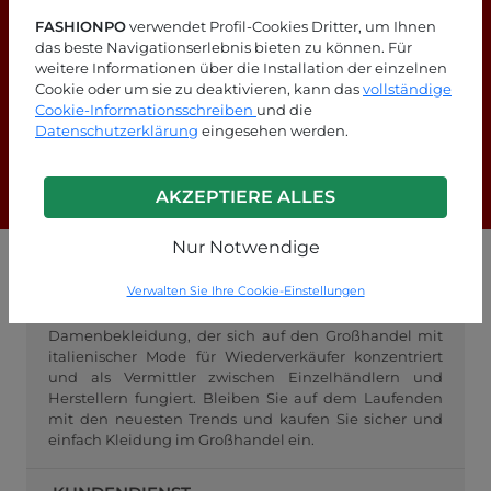
FASHIONPO
verwendet Profil-Cookies Dritter, um Ihnen
das beste Navigationserlebnis bieten zu können. Für
weitere Informationen über die Installation der einzelnen
Cookie oder um sie zu deaktivieren, kann das
vollständige
Suchen Sie nach Antworten?
Cookie-Informationsschreiben
und die
Schauen Sie sich unsere FAQ-Seite an!
Datenschutzerklärung
eingesehen werden.
F.A.Q.
AKZEPTIERE ALLES
Nur Notwendige
GROSSHANDEL FASHIONPO
Verwalten Sie Ihre Cookie-Einstellungen
FashionPo.com ist ein Online-Großhändler für
Damenbekleidung, der sich auf den Großhandel mit
italienischer Mode für Wiederverkäufer konzentriert
und als Vermittler zwischen Einzelhändlern und
Herstellern fungiert. Bleiben Sie auf dem Laufenden
mit den neuesten Trends und kaufen Sie sicher und
einfach Kleidung im Großhandel ein.