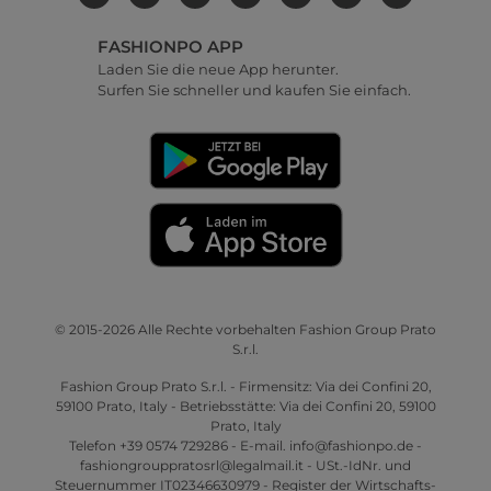
FASHIONPO APP
Laden Sie die neue App herunter.
Surfen Sie schneller und kaufen Sie einfach.
© 2015-2026 Alle Rechte vorbehalten Fashion Group Prato
S.r.l.
Fashion Group Prato S.r.l. - Firmensitz: Via dei Confini 20,
59100 Prato, Italy - Betriebsstätte: Via dei Confini 20, 59100
Prato, Italy
Telefon +39 0574 729286 - E-mail. info@fashionpo.de -
fashiongrouppratosrl@legalmail.it - USt.-IdNr. und
Steuernummer IT02346630979 - Register der Wirtschafts-