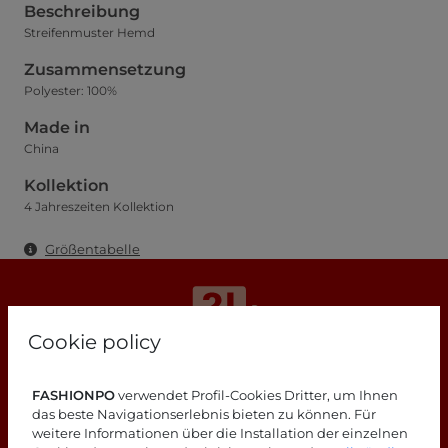
Beschreibung
Streifenmuster Hemd
Zusammensetzung
Polyester: 100%
Made in
China
Kollektion
4 Jahreszeiten Kollektion
Größentabelle
Cookie policy
Suchen Sie nach Antworten?
FASHIONPO
verwendet Profil-Cookies Dritter, um Ihnen
Schauen Sie sich unsere FAQ-Seite an!
das beste Navigationserlebnis bieten zu können. Für
weitere Informationen über die Installation der einzelnen