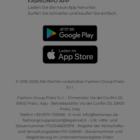
FASHIONPO APP
Laden Sie die neue App herunter.
Surfen Sie schneller und kaufen Sie einfach.
© 2015-2026 Alle Rechte vorbehalten Fashion Group Prato
S.r.l.
Fashion Group Prato S.r.l. - Firmensitz: Via dei Confini 20,
59100 Prato, Italy - Betriebsstätte: Via dei Confini 20, 59100
Prato, Italy
Telefon +39 0574 729286 - E-mail. info@fashionpo.de -
fashiongrouppratosrl@legalmail.it - USt.-IdNr. und
Steuernummer IT02346630979 - Register der Wirtschafts-
und Verwaltungsdaten PO-526461 - Steuernummer und
Registrierung im Unternehmensregister Prato: