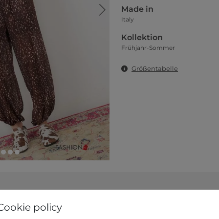
Made in
Italy
Kollektion
Frühjahr-Sommer
Größentabelle
ählen Sie eine der folgenden Farben
Cookie policy