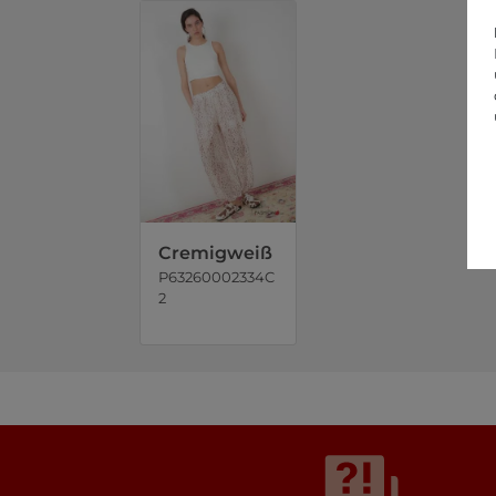
Cremigweiß
P63260002334C
2