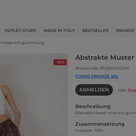
OUTLET-STORE
MADE IN ITALY
BESTSELLER
BRANDS
er Hose mit gummizug
Abstrakte Muste
-10%
Artikelcode: P63260002334
CORSO FIRENZE SRL
ANMELDEN
oder
Reg
Beschreibung
Abstrakte Muster Hose mit gum
Zusammensetzung
Polyester: 100%