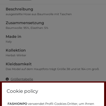
Beschreibung
ausgestellte Hose aus Baumwolle mit Taschen
Zusammensetzung
Baumwolle: 95%, Elasthan: 5%
Made in
Italy
Kollektion
Herbst-Winter
Kleidsamkeit
Das Model auf dem Hauptfoto trägt Größe 38 und ist 164 cm groß.
Größentabelle
Cookie policy
FASHIONPO
verwendet Profil-Cookies Dritter, um Ihnen