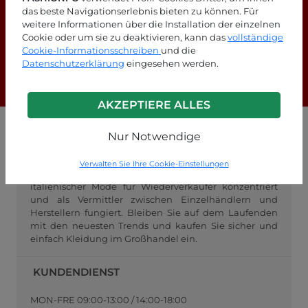
das beste Navigationserlebnis bieten zu können. Für
Suchen Sie nach Antworten?
weitere Informationen über die Installation der einzelnen
Cookie oder um sie zu deaktivieren, kann das
vollständige
Schauen Sie sich unsere FAQ-Seite an!
Cookie-Informationsschreiben
und die
Datenschutzerklärung
eingesehen werden.
F.A.Q.
AKZEPTIERE ALLES
Nur Notwendige
GROSSHANDEL FASHIONPO
FashionPo.com ist ein Online-Großhändler für
Verwalten Sie Ihre Cookie-Einstellungen
Damenbekleidung, der sich auf den Großhandel mit
italienischer Mode für Wiederverkäufer konzentriert
und als Vermittler zwischen Einzelhändlern und
Herstellern fungiert. Bleiben Sie auf dem Laufenden
mit den neuesten Trends und kaufen Sie sicher und
einfach Kleidung im Großhandel ein.
KUNDENDIENST
MON-FRE 09:00-13:00 / 14:00-18:00