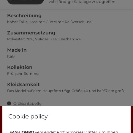
vollständige Kataloge zuzugreifen
Beschreibung
hoher Taille Hose mit Gürtel mit Reißverschluss
Zusammensetzung
Polyester: 78%, Viskose: 18%, Elasthan: 4%
Made in
Italy
Kollektion
Frühjahr-Sommer
Kleidsamkeit
Das Model auf dem Hauptfoto trägt Größe 40 und ist 167 cm groß.
Größentabelle
Cookie policy
FASHIONPO
verwendet Profil-Cookies Dritter, um Ihnen