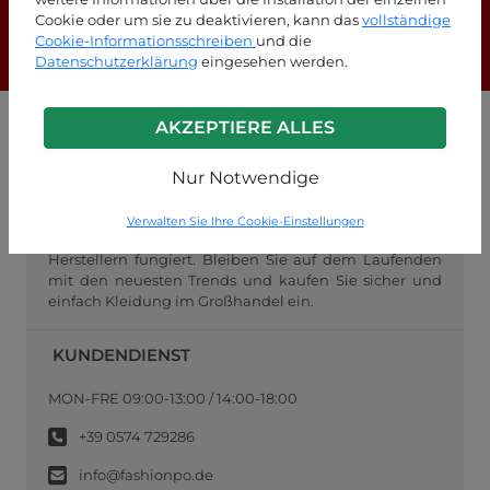
Cookie oder um sie zu deaktivieren, kann das
vollständige
Cookie-Informationsschreiben
und die
F.A.Q.
Datenschutzerklärung
eingesehen werden.
AKZEPTIERE ALLES
GROSSHANDEL FASHIONPO
Nur Notwendige
FashionPo.com ist ein Online-Großhändler für
Damenbekleidung, der sich auf den Großhandel mit
italienischer Mode für Wiederverkäufer konzentriert
Verwalten Sie Ihre Cookie-Einstellungen
und als Vermittler zwischen Einzelhändlern und
Herstellern fungiert. Bleiben Sie auf dem Laufenden
mit den neuesten Trends und kaufen Sie sicher und
einfach Kleidung im Großhandel ein.
KUNDENDIENST
MON-FRE 09:00-13:00 / 14:00-18:00
+39 0574 729286
info@fashionpo.de