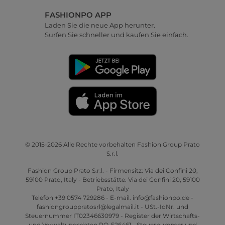
FASHIONPO APP
Laden Sie die neue App herunter.
Surfen Sie schneller und kaufen Sie einfach.
© 2015-2026 Alle Rechte vorbehalten Fashion Group Prato
S.r.l.
Fashion Group Prato S.r.l. - Firmensitz: Via dei Confini 20,
59100 Prato, Italy - Betriebsstätte: Via dei Confini 20, 59100
Prato, Italy
Telefon +39 0574 729286 - E-mail. info@fashionpo.de -
fashiongrouppratosrl@legalmail.it - USt.-IdNr. und
Steuernummer IT02346630979 - Register der Wirtschafts-
und Verwaltungsdaten PO-526461 - Steuernummer und