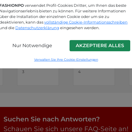
FASHIONPO
verwendet Profil-Cookies Dritter, um Ihnen das beste
Navigationserlebnis bieten zu können. Für weitere Informationen
über die Installation der einzelnen Cookie oder um sie zu
deaktivieren, kann das
vollständige Cookie-Informationsschreiben
und die
Datenschutzerklärung
eingesehen werden.
Nur Notwendige
AKZEPTIERE ALLES
Schwarz
Gelb
Verwalten Sie Ihre Cookie-Einstellungen
P9240009007C
P9240009007C
3
4
Suchen Sie nach Antworten?
Schauen Sie sich unsere FAQ-Seite an!