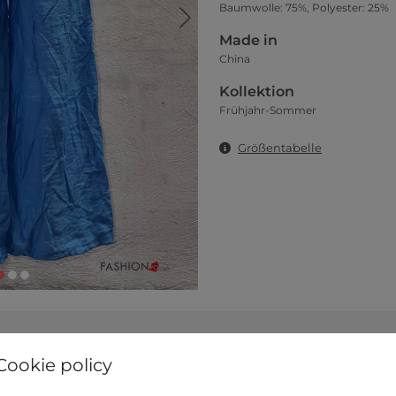
Baumwolle: 75%, Polyester: 25%
Made in
China
Kollektion
Frühjahr-Sommer
Größentabelle
Cookie policy