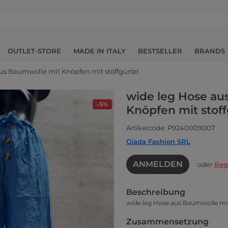
OUTLET-STORE
MADE IN ITALY
BESTSELLER
BRANDS
us Baumwolle mit Knöpfen mit stoffgürtel
wide leg Hose au
-5%
Knöpfen mit stoff
Artikelcode: P9240009007
Giada Fashion SRL
ANMELDEN
oder
Reg
Beschreibung
wide leg Hose aus Baumwolle mit
Zusammensetzung