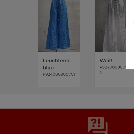
Leuchtend
Weiß
P9240009007C
blau
2
P9240009007C1