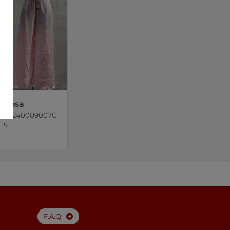
Rosa
P9240009007C
5
F.A.Q.