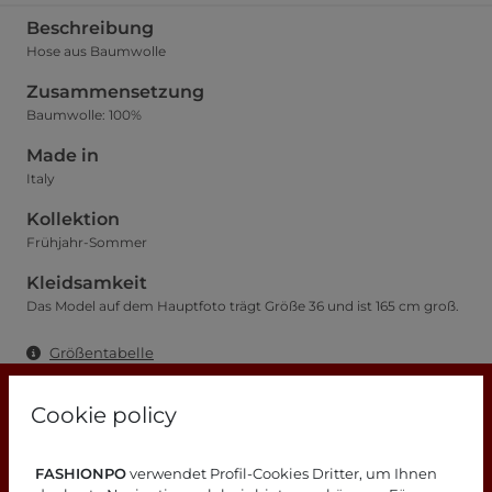
Beschreibung
Hose aus Baumwolle
Zusammensetzung
Baumwolle: 100%
Made in
Italy
Kollektion
Frühjahr-Sommer
Kleidsamkeit
Das Model auf dem Hauptfoto trägt Größe 36 und ist 165 cm groß.
Größentabelle
Cookie policy
FASHIONPO
verwendet Profil-Cookies Dritter, um Ihnen