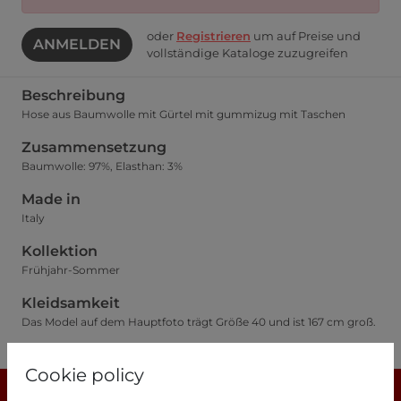
oder
Registrieren
um auf Preise und
ANMELDEN
vollständige Kataloge zuzugreifen
Beschreibung
Hose aus Baumwolle mit Gürtel mit gummizug mit Taschen
Zusammensetzung
Baumwolle: 97%, Elasthan: 3%
Made in
Italy
Kollektion
Frühjahr-Sommer
Kleidsamkeit
Das Model auf dem Hauptfoto trägt Größe 40 und ist 167 cm groß.
Größentabelle
Cookie policy