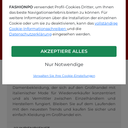
FASHIONPO
verwendet Profil-Cookies Dritter, um Ihnen
das beste Navigationserlebnis bieten zu können. Für
weitere Informationen über die Installation der einzelnen
Cookie oder um sie zu deaktivieren, kann das
vollständige
Suchen Sie nach Antworten?
Cookie-Informationsschreiben
und die
Schauen Sie sich unsere FAQ-Seite an!
Datenschutzerklärung
eingesehen werden.
F.A.Q.
AKZEPTIERE ALLES
Nur Notwendige
GROSSHANDEL FASHIONPO
Verwalten Sie Ihre Cookie-Einstellungen
FashionPo.com ist ein Online-Großhändler für
Damenbekleidung, der sich auf den Großhandel mit
italienischer Mode für Wiederverkäufer konzentriert
und als Vermittler zwischen Einzelhändlern und
Herstellern fungiert. Bleiben Sie auf dem Laufenden
mit den neuesten Trends und kaufen Sie sicher und
einfach Kleidung im Großhandel ein.