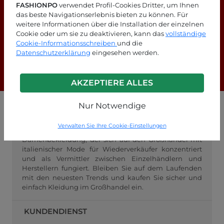
FASHIONPO
verwendet Profil-Cookies Dritter, um Ihnen
das beste Navigationserlebnis bieten zu können. Für
weitere Informationen über die Installation der einzelnen
Suchen Sie nach Antworten?
Cookie oder um sie zu deaktivieren, kann das
vollständige
Cookie-Informationsschreiben
und die
Schauen Sie sich unsere FAQ-Seite an!
Datenschutzerklärung
eingesehen werden.
F.A.Q.
AKZEPTIERE ALLES
Nur Notwendige
GROSSHANDEL FASHIONPO
Verwalten Sie Ihre Cookie-Einstellungen
FashionPo.com ist ein Online-Großhändler für
Damenbekleidung, der sich auf den Großhandel mit
italienischer Mode für Wiederverkäufer konzentriert
und als Vermittler zwischen Einzelhändlern und
Herstellern fungiert. Bleiben Sie auf dem Laufenden
mit den neuesten Trends und kaufen Sie sicher und
einfach Kleidung im Großhandel ein.
KUNDENDIENST