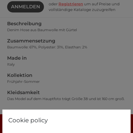
oder
Registrieren
um auf Preise und
ANMELDEN
vollständige Kataloge zuzugreifen
Beschreibung
Denim Hose aus Baumwolle mit Gürtel
Zusammensetzung
Baumwolle: 67%, Polyester: 31%, Elasthan: 2%
Made in
Italy
Kollektion
Frühjahr-Sommer
Kleidsamkeit
Das Model auf dem Hauptfoto trägt Größe 38 und ist 160 cm groß.
Größentabelle
Cookie policy