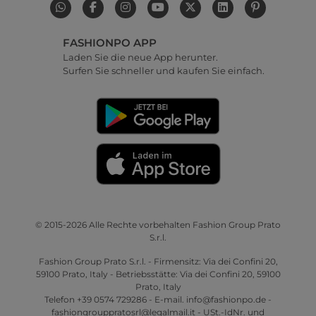
FASHIONPO APP
Laden Sie die neue App herunter.
Surfen Sie schneller und kaufen Sie einfach.
© 2015-2026 Alle Rechte vorbehalten Fashion Group Prato
S.r.l.
Fashion Group Prato S.r.l. - Firmensitz: Via dei Confini 20,
59100 Prato, Italy - Betriebsstätte: Via dei Confini 20, 59100
Prato, Italy
Telefon +39 0574 729286 - E-mail. info@fashionpo.de -
fashiongrouppratosrl@legalmail.it - USt.-IdNr. und