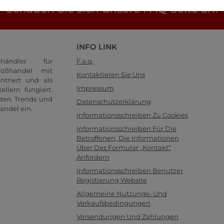
Schauen Sie sich unsere FAQ-Seite an!
INFO LINK
händler für
F.a.q.
oßhandel mit
Kontaktieren Sie Uns
ntriert und als
Impressum
llern fungiert.
sten Trends und
Datenschutzerklärung
andel ein.
Informationsschreiben Zu Cookies
Informationsschreiben Für Die
Betroffenen, Die Informationen
Über Das Formular „Kontakt“
Anfordern
Informationsschreiben Benutzer
Registierung Website
Allgemeine Nutzungs- Und
Verkaufsbedingungen
Versendungen Und Zahlungen