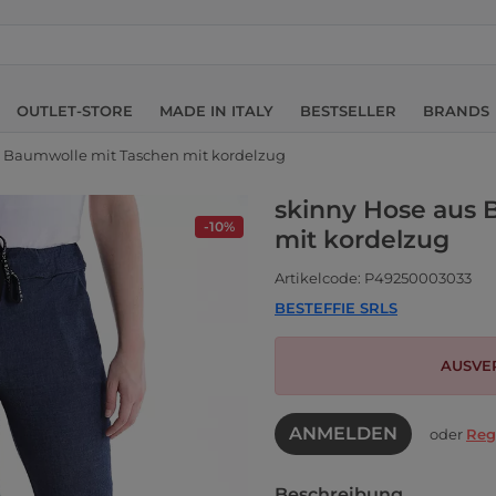
OUTLET-STORE
MADE IN ITALY
BESTSELLER
BRANDS
s Baumwolle mit Taschen mit kordelzug
skinny Hose aus 
-10%
mit kordelzug
Artikelcode: P49250003033
BESTEFFIE SRLS
AUSVE
ANMELDEN
oder
Reg
Beschreibung