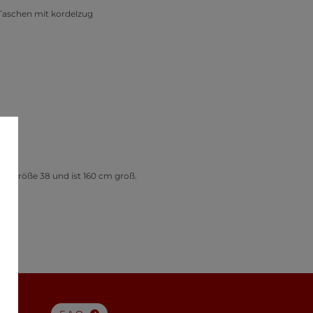
Taschen mit kordelzug
gt Größe 38 und ist 160 cm groß.