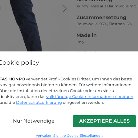
skinny Hose aus Baumwolle mit 
Zusammensetzung
Baumwolle: 95%, Elasthan: 5%
Made in
Italy
Kollektion
Frühjahr-Sommer
Cookie policy
Kleidsamkeit
Das Model auf dem Hauptfoto trä
FASHIONPO
verwendet Profil-Cookies Dritter, um Ihnen das beste
Navigationserlebnis bieten zu können. Für weitere Informationen
über die Installation der einzelnen Cookie oder um sie zu
Größentabelle
deaktivieren, kann das
vollständige Cookie-Informationsschreiben
und die
Datenschutzerklärung
eingesehen werden.
Nur Notwendige
AKZEPTIERE ALLES
Suchen Sie nach Antworten?
Verwalten Sie Ihre Cookie-Einstellungen