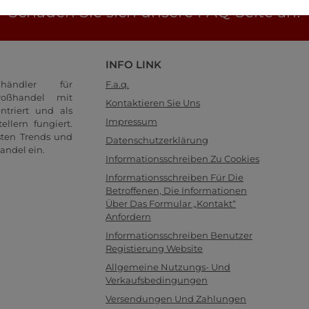
Schauen Sie sich unsere FAQ-Seite an!
INFO LINK
händler für
F.a.q.
oßhandel mit
Kontaktieren Sie Uns
ntriert und als
Impressum
llern fungiert.
sten Trends und
Datenschutzerklärung
andel ein.
Informationsschreiben Zu Cookies
Informationsschreiben Für Die
Betroffenen, Die Informationen
Über Das Formular „Kontakt“
Anfordern
Informationsschreiben Benutzer
Registierung Website
Allgemeine Nutzungs- Und
Verkaufsbedingungen
Versendungen Und Zahlungen