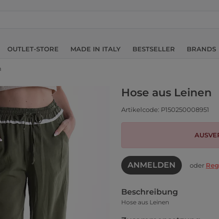
OUTLET-STORE
MADE IN ITALY
BESTSELLER
BRANDS
n
Hose aus Leinen
Artikelcode: P150250008951
AUSVE
ANMELDEN
oder
Reg
Beschreibung
Hose aus Leinen