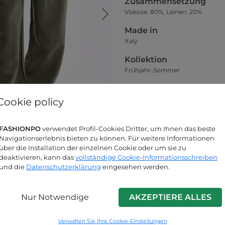
Zusammensetzung
Viskose: 80%, Leinen: 20%
Made in
Italy
Kollektion
Frühjahr-Sommer
Kleidsamkeit
Das Model auf dem Hauptfoto trä
Cookie policy
Größentabelle
FASHIONPO
verwendet Profil-Cookies Dritter, um Ihnen das beste
Navigationserlebnis bieten zu können. Für weitere Informationen
über die Installation der einzelnen Cookie oder um sie zu
deaktivieren, kann das
vollständige Cookie-Informationsschreiben
und die
Datenschutzerklärung
eingesehen werden.
Nur Notwendige
AKZEPTIERE ALLES
Suchen Sie nach Antworten?
Verwalten Sie Ihre Cookie-Einstellungen