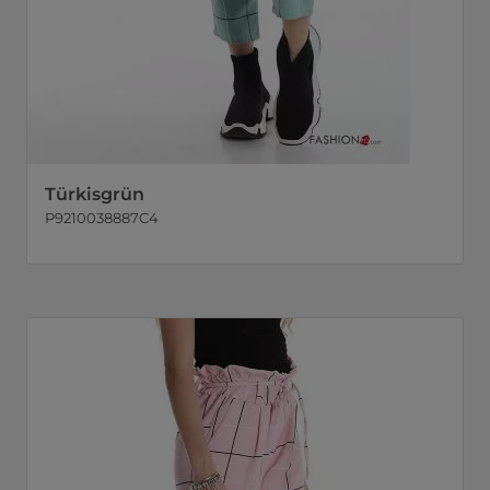
Türkisgrün
P9210038887C4