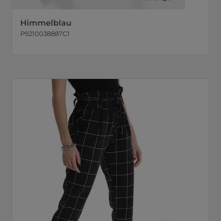
Himmelblau
P9210038887C1