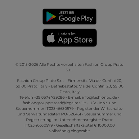
© 2015-2026 Alle Rechte vorbehalten Fashion Group Prato
S.r.l.
Fashion Group Prato S.r.l. - Firmensitz: Via dei Confini 20,
59100 Prato, Italy - Betriebsstätte: Via dei Confini 20, 59100
Prato, Italy
Telefon +39 0574 729286 - E-mail. info@fashionpo.de -
fashiongrouppratosrl@legalmail.it - USt.-IdNr. und
Steuernummer IT02346630979 - Register der Wirtschafts-
und Verwaltungsdaten PO-526461 - Steuernummer und
Registrierung im Unternehmensregister Prato:
IT02346630979 - Gesellschaftskapital € 10000,00
vollständig eingezahlt