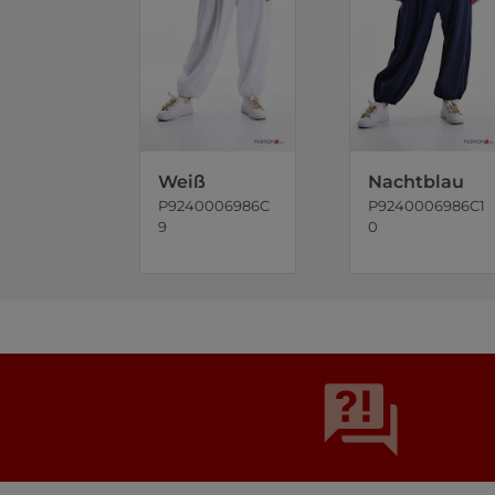
Weiß
Nachtblau
P9240006986C
P9240006986C1
9
0