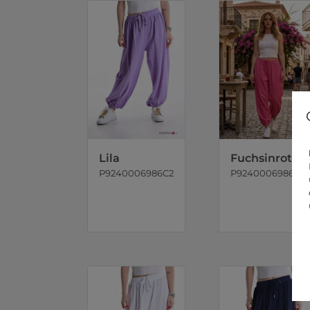
Lila
Fuchsinrot
P9240006986C2
P9240006986C3