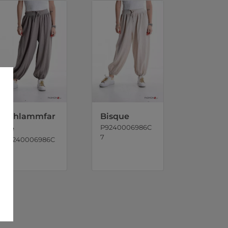
Schlammfar
Bisque
P9240006986C
be
7
P9240006986C
6