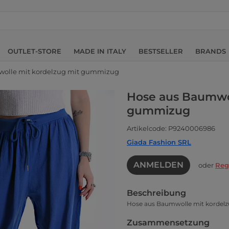
OUTLET-STORE
MADE IN ITALY
BESTSELLER
BRANDS
wolle mit kordelzug mit gummizug
Hose aus Baumwol
gummizug
Artikelcode: P9240006986
Giada Fashion SRL
ANMELDEN
oder
Reg
Beschreibung
Hose aus Baumwolle mit kordel
Zusammensetzung