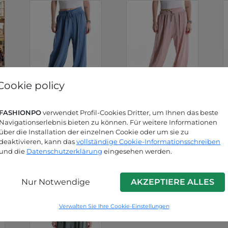
Cookie policy
FASHIONPO
verwendet Profil-Cookies Dritter, um Ihnen das beste
Klein blau
Rosa
Navigationserlebnis bieten zu können. Für weitere Informationen
P9240006986C
P9240006986C5
über die Installation der einzelnen Cookie oder um sie zu
4
deaktivieren, kann das
vollständige Cookie-Informationsschreiben
und die
Datenschutzerklärung
eingesehen werden.
Nur Notwendige
AKZEPTIERE ALLES
Verwalten Sie Ihre Cookie-Einstellungen