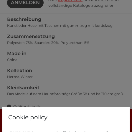
ANMELDEN
vollständige Kataloge zuzugreifen
Beschreibung
Kunstleder Hose mit Taschen mit gummizug mit kordelzug
Zusammensetzung
Polyester: 75%, Spandex: 20%, Polyurethan: 5%
Made in
China
Kollektion
Herbst-Winter
Kleidsamkeit
Das Model auf dem Hauptfoto trägt Größe 38 und ist 170 cm groß.
Größentabelle
Cookie policy