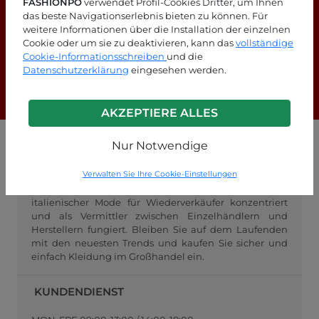
FASHIONPO
verwendet Profil-Cookies Dritter, um Ihnen
das beste Navigationserlebnis bieten zu können. Für
weitere Informationen über die Installation der einzelnen
Suchen Sie nach Antworten?
Cookie oder um sie zu deaktivieren, kann das
vollständige
Schauen Sie sich unsere FAQ-Seite an!
Cookie-Informationsschreiben
und die
Datenschutzerklärung
eingesehen werden.
F.A.Q.
AKZEPTIERE ALLES
Nur Notwendige
GROSSHANDEL FASHIONPO
Verwalten Sie Ihre Cookie-Einstellungen
FashionPo.com ist ein Online-Großhändler für
Damenbekleidung, der sich auf den Großhandel mit
italienischer Mode für Wiederverkäufer konzentriert
und als Vermittler zwischen Einzelhändlern und
Herstellern fungiert. Bleiben Sie auf dem Laufenden
mit den neuesten Trends und kaufen Sie sicher und
einfach Kleidung im Großhandel ein.
KUNDENDIENST