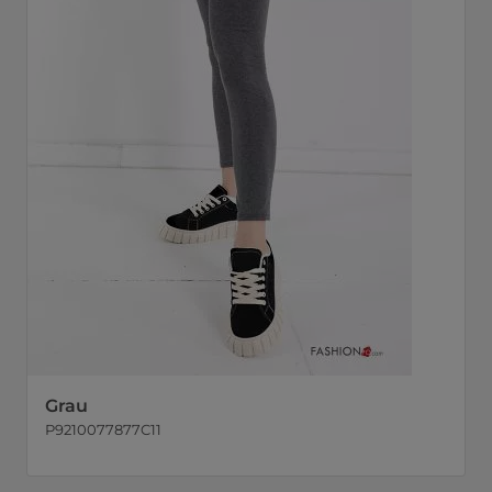
Grau
P9210077877C11