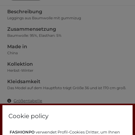
Beschreibung
Leggings aus Baumwolle mit gummizug
Zusammensetzung
Baumwolle: 95%, Elasthan: 5%
Made in
China
Kollektion
Herbst-Winter
Kleidsamkeit
Das Model auf dem Hauptfoto trägt Größe 36 und ist 170 cm groß.
Größentabelle
Cookie policy
FASHIONPO
verwendet Profil-Cookies Dritter, um Ihnen