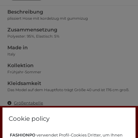
Beschreibung
plissiert Hose mit kordelzug mit gummizug
Zusammensetzung
Polyester: 95%, Elastisch: 5%
Made in
Italy
Kollektion
Frühjahr-Sommer
Kleidsamkeit
Das Model auf dem Hauptfoto trägt Größe 40 und ist 176 cm groß.
Größentabelle
Cookie policy
FASHIONPO
verwendet Profil-Cookies Dritter, um Ihnen