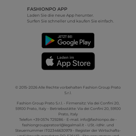
FASHIONPO APP
Laden Sie die neue App herunter.
Surfen Sie schneller und kaufen Sie einfach.
© 2015-2026 Alle Rechte vorbehalten Fashion Group Prato
S.r.l.
Fashion Group Prato S.r.l. - Firmensitz: Via dei Confini 20,
59100 Prato, Italy - Betriebsstätte: Via dei Confini 20, 59100
Prato, Italy
Telefon +39 0574 729286 - E-mail. info@fashionpo.de -
fashiongrouppratosrl@legalmail.it - USt.-IdNr. und
Steuernummer IT02346630979 - Register der Wirtschafts-
und Verwaltungsdaten PO-526461 - Steuernummer und