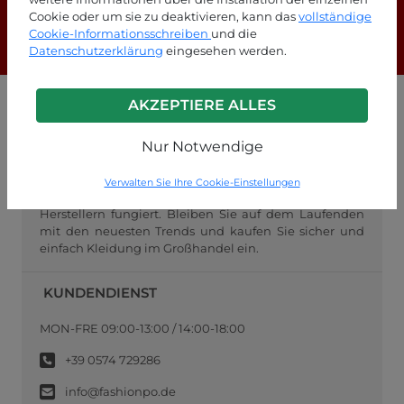
Cookie oder um sie zu deaktivieren, kann das
vollständige
Cookie-Informationsschreiben
und die
F.A.Q.
Datenschutzerklärung
eingesehen werden.
AKZEPTIERE ALLES
GROSSHANDEL FASHIONPO
Nur Notwendige
FashionPo.com ist ein Online-Großhändler für
Damenbekleidung, der sich auf den Großhandel mit
italienischer Mode für Wiederverkäufer konzentriert
Verwalten Sie Ihre Cookie-Einstellungen
und als Vermittler zwischen Einzelhändlern und
Herstellern fungiert. Bleiben Sie auf dem Laufenden
mit den neuesten Trends und kaufen Sie sicher und
einfach Kleidung im Großhandel ein.
KUNDENDIENST
MON-FRE 09:00-13:00 / 14:00-18:00
+39 0574 729286
info@fashionpo.de