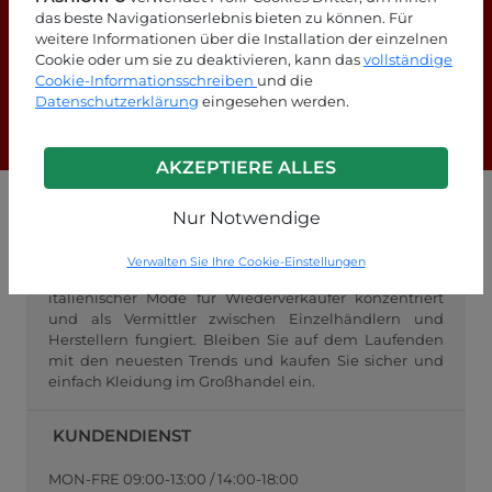
das beste Navigationserlebnis bieten zu können. Für
Suchen Sie nach Antworten?
weitere Informationen über die Installation der einzelnen
Cookie oder um sie zu deaktivieren, kann das
vollständige
Schauen Sie sich unsere FAQ-Seite an!
Cookie-Informationsschreiben
und die
Datenschutzerklärung
eingesehen werden.
F.A.Q.
AKZEPTIERE ALLES
Nur Notwendige
GROSSHANDEL FASHIONPO
FashionPo.com ist ein Online-Großhändler für
Verwalten Sie Ihre Cookie-Einstellungen
Damenbekleidung, der sich auf den Großhandel mit
italienischer Mode für Wiederverkäufer konzentriert
und als Vermittler zwischen Einzelhändlern und
Herstellern fungiert. Bleiben Sie auf dem Laufenden
mit den neuesten Trends und kaufen Sie sicher und
einfach Kleidung im Großhandel ein.
KUNDENDIENST
MON-FRE 09:00-13:00 / 14:00-18:00