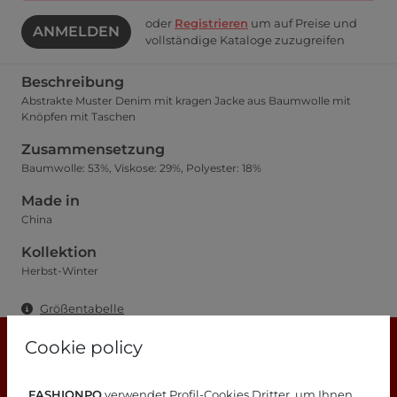
oder
Registrieren
um auf Preise und
ANMELDEN
vollständige Kataloge zuzugreifen
Beschreibung
Abstrakte Muster Denim mit kragen Jacke aus Baumwolle mit
Knöpfen mit Taschen
Zusammensetzung
Baumwolle: 53%, Viskose: 29%, Polyester: 18%
Made in
China
Kollektion
Herbst-Winter
Größentabelle
Cookie policy
FASHIONPO
verwendet Profil-Cookies Dritter, um Ihnen