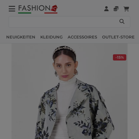
NEUIGKEITEN
KLEIDUNG
ACCESSOIRES
OUTLET-STORE
-15%