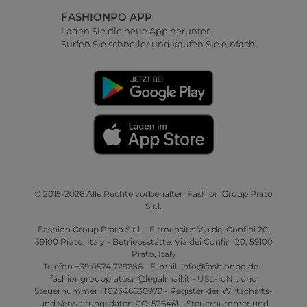
FASHIONPO APP
Laden Sie die neue App herunter.
Surfen Sie schneller und kaufen Sie einfach.
© 2015-2026 Alle Rechte vorbehalten Fashion Group Prato
S.r.l.
Fashion Group Prato S.r.l. - Firmensitz: Via dei Confini 20,
59100 Prato, Italy - Betriebsstätte: Via dei Confini 20, 59100
Prato, Italy
Telefon +39 0574 729286 - E-mail. info@fashionpo.de -
fashiongrouppratosrl@legalmail.it - USt.-IdNr. und
Steuernummer IT02346630979 - Register der Wirtschafts-
und Verwaltungsdaten PO-526461 - Steuernummer und