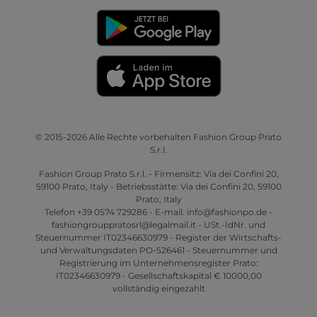
© 2015-2026 Alle Rechte vorbehalten Fashion Group Prato
S.r.l.
Fashion Group Prato S.r.l. - Firmensitz: Via dei Confini 20,
59100 Prato, Italy - Betriebsstätte: Via dei Confini 20, 59100
Prato, Italy
Telefon +39 0574 729286 - E-mail. info@fashionpo.de -
fashiongrouppratosrl@legalmail.it - USt.-IdNr. und
Steuernummer IT02346630979 - Register der Wirtschafts-
und Verwaltungsdaten PO-526461 - Steuernummer und
Registrierung im Unternehmensregister Prato:
IT02346630979 - Gesellschaftskapital € 10000,00
vollständig eingezahlt