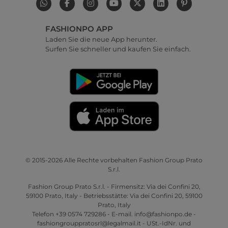
FASHIONPO APP
Laden Sie die neue App herunter.
Surfen Sie schneller und kaufen Sie einfach.
© 2015-2026 Alle Rechte vorbehalten Fashion Group Prato
S.r.l.
Fashion Group Prato S.r.l. - Firmensitz: Via dei Confini 20,
59100 Prato, Italy - Betriebsstätte: Via dei Confini 20, 59100
Prato, Italy
Telefon +39 0574 729286 - E-mail. info@fashionpo.de -
fashiongrouppratosrl@legalmail.it - USt.-IdNr. und