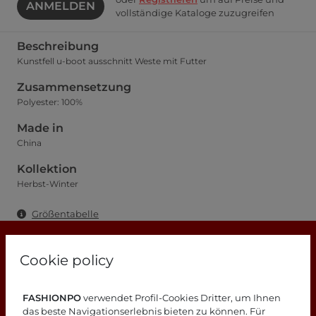
ANMELDEN
vollständige Kataloge zuzugreifen
Beschreibung
Kunstfell u-boot ausschnitt Weste mit Futter
Zusammensetzung
Polyester: 100%
Made in
China
Kollektion
Herbst-Winter
Größentabelle
Cookie policy
FASHIONPO
verwendet Profil-Cookies Dritter, um Ihnen
Suchen Sie nach Antworten?
das beste Navigationserlebnis bieten zu können. Für