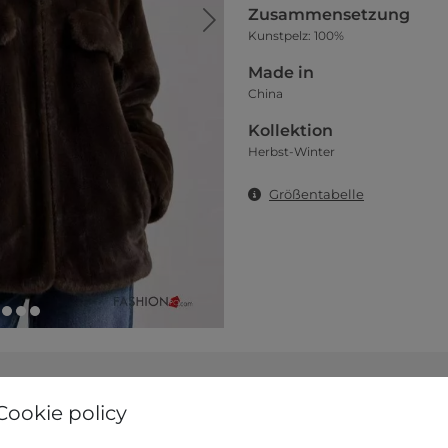
Zusammensetzung
Kunstpelz: 100%
Made in
China
Kollektion
Herbst-Winter
Größentabelle
Cookie policy