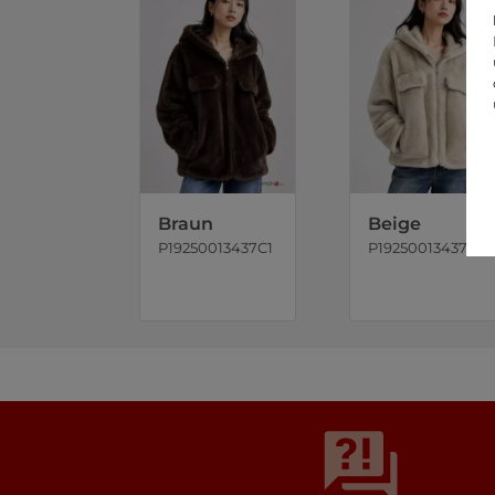
Braun
Beige
P19250013437C1
P19250013437C2