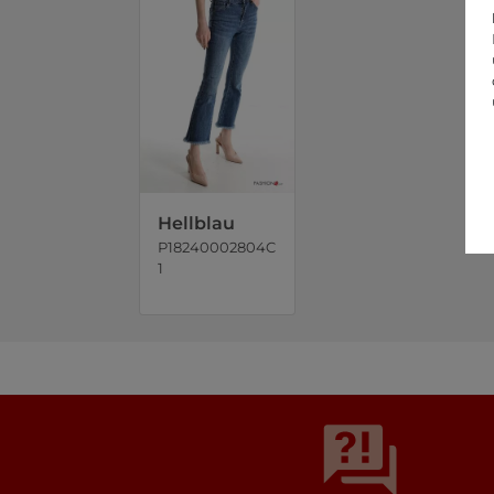
Hellblau
P18240002804C
1