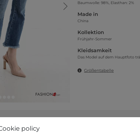
Baumwolle: 98%, Elasthan: 2%
Made in
China
Kollektion
Frühjahr-Sommer
Kleidsamkeit
Das Model auf dem Hauptfoto trä
Größentabelle
Cookie policy