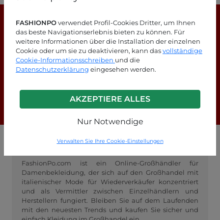
FASHIONPO
verwendet Profil-Cookies Dritter, um Ihnen
das beste Navigationserlebnis bieten zu können. Für
weitere Informationen über die Installation der einzelnen
Cookie oder um sie zu deaktivieren, kann das
vollständige
Cookie-Informationsschreiben
und die
Suchen Sie nach Antworten?
Datenschutzerklärung
eingesehen werden.
Schauen Sie sich unsere FAQ-Seite an!
AKZEPTIERE ALLES
F.A.Q.
Nur Notwendige
Verwalten Sie Ihre Cookie-Einstellungen
GROSSHANDEL FASHIONPO
FashionPo.com ist ein Online-Großhändler für
Damenbekleidung, der sich auf den Großhandel mit
italienischer Mode für Wiederverkäufer konzentriert
und als Vermittler zwischen Einzelhändlern und
Herstellern fungiert. Bleiben Sie auf dem Laufenden
mit den neuesten Trends und kaufen Sie sicher und
einfach Kleidung im Großhandel ein.