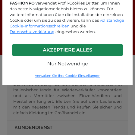
FASHIONPO
verwendet Profil-Cookies Dritter, um Ihnen
das beste Navigationserlebnis bieten zu können. Für
weitere Informationen über die Installation der einzelnen
Suchen Sie nach Antworten?
Cookie oder um sie zu deaktivieren, kann das
vollständige
Cookie-Informationsschreiben
und die
Schauen Sie sich unsere FAQ-Seite an!
Datenschutzerklärung
eingesehen werden.
F.A.Q.
AKZEPTIERE ALLES
Nur Notwendige
GROSSHANDEL FASHIONPO
Verwalten Sie Ihre Cookie-Einstellungen
FashionPo.com ist ein Online-Großhändler für
Damenbekleidung, der sich auf den Großhandel mit
italienischer Mode für Wiederverkäufer konzentriert
und als Vermittler zwischen Einzelhändlern und
Herstellern fungiert. Bleiben Sie auf dem Laufenden
mit den neuesten Trends und kaufen Sie sicher und
einfach Kleidung im Großhandel ein.
KUNDENDIENST