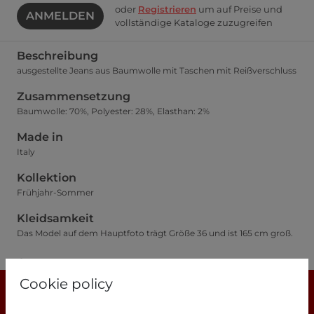
oder
Registrieren
um auf Preise und
ANMELDEN
vollständige Kataloge zuzugreifen
Beschreibung
ausgestellte Jeans aus Baumwolle mit Taschen mit Reißverschluss
Zusammensetzung
Baumwolle: 70%, Polyester: 28%, Elasthan: 2%
Made in
Italy
Kollektion
Frühjahr-Sommer
Kleidsamkeit
Das Model auf dem Hauptfoto trägt Größe 36 und ist 165 cm groß.
Größentabelle
Cookie policy