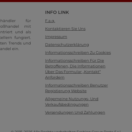
INFO LINK
händler für
F.a.q.
oßhandel mit
Kontaktieren Sie Uns
ntriert und als
Impressum
llern fungiert.
sten Trends und
Datenschutzerklärung
andel ein.
Informationsschreiben Zu Cookies
Informationsschreiben Für Die
Betroffenen, Die Informationen
Über Das Formular „Kontakt“
Anfordern
Informationsschreiben Benutzer
Registierung Website
Allgemeine Nutzungs- Und
Verkaufsbedingungen
Versendungen Und Zahlungen
© 2015-2026 Alle Rechte vorbehalten Fashion Group Prato S.r.l.