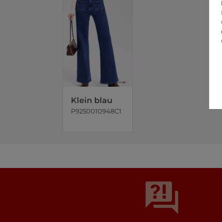
Klein blau
P9250010948C1