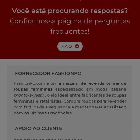
Você está procurando respostas?
Confira nossa página de perguntas
frequentes!
F.A.Q.
FORNECEDOR FASHIONPO
FashionPo.com é um
armazém de revenda online de
roupas femininas
especializado em moda italiana
pronto-a-vestir
, o elo ideal entre fabricantes de roupas
femininas e retalhistas. Compre roupas para revender
com facilidade e segurança e mantenha-se
atualizado
com as últimas tendências
.
APOIO AO CLIENTE