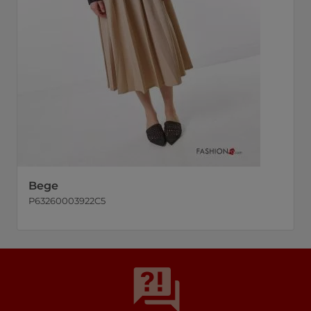
Bege
P63260003922C5